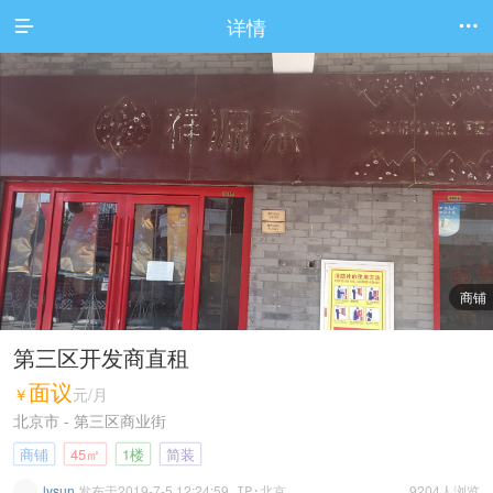
详情


商铺
第三区开发商直租
面议
￥
元/月
北京市 - 第三区商业街
商铺
45㎡
1楼
简装
lysun
发布于2019-7-5 12:24:59
9204人浏览
IP:北京