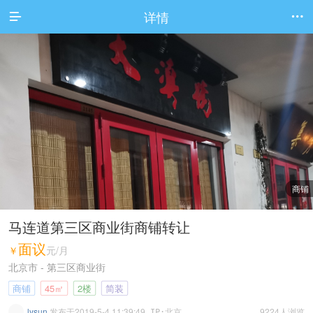
详情


商铺
马连道第三区商业街商铺转让
面议
￥
元/月
北京市 - 第三区商业街
商铺
45㎡
2楼
简装
lysun
发布于2019-5-4 11:39:49
9224人浏览
IP:北京