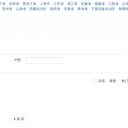
宁省
吉林省
黑龙江省
上海市
江苏省
浙江省
安徽省
福建省
江西省
山
贵州省
云南省
西藏自治区
陕西省
甘肃省
青海省
宁夏回族自治区
新疆
户型:
新窗
最新
|
热
返 回