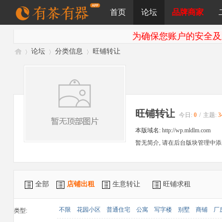
首页
论坛
品牌商家
为确保您账户的安全及
圈子
关于
帮助中心
在线考试
导读
论坛
分类信息
旺铺转让
有
»
›
›
旺铺转让
今日:
0
/
主题:
3
本版域名:
http://wp.mldlm.com
暂无简介, 请在后台版块管理中添
全部
店铺出租
生意转让
旺铺求租
茶
不限
花园小区
普通住宅
公寓
写字楼
别墅
商铺
厂
类型: