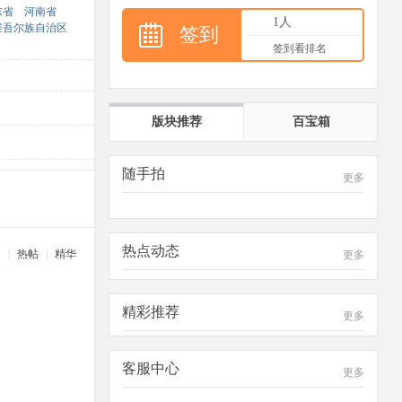
东省
河南省
1人
维吾尔族自治区
签到
签到看排名
版块推荐
百宝箱
随手拍
更多
热点动态
门
|
热帖
|
精华
更多
精彩推荐
更多
客服中心
更多