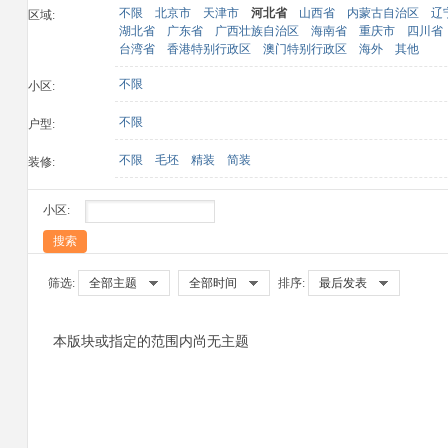
不限
北京市
天津市
河北省
山西省
内蒙古自治区
辽
区域:
湖北省
广东省
广西壮族自治区
海南省
重庆市
四川省
台湾省
香港特别行政区
澳门特别行政区
海外
其他
不限
小区:
不限
户型:
有
不限
毛坯
精装
简装
装修:
小区:
搜索
筛选:
全部主题
全部时间
排序:
最后发表
器
本版块或指定的范围内尚无主题