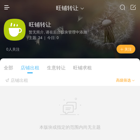
旺铺转让




旺铺转让
暂无简介, 请在后台版块管理中添加
主题: 34 | 今日: 0
0人关注
关注

全部
店铺出租
生意转让
旺铺求租
店铺出租
高级筛选



本版块或指定的范围内尚无主题